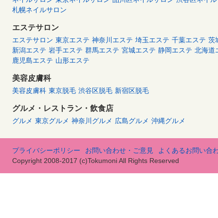
札幌ネイルサロン
エステサロン
エステサロン
東京エステ
神奈川エステ
埼玉エステ
千葉エステ
茨
新潟エステ
岩手エステ
群馬エステ
宮城エステ
静岡エステ
北海道
鹿児島エステ
山形エステ
美容皮膚科
美容皮膚科
東京脱毛
渋谷区脱毛
新宿区脱毛
グルメ・レストラン・飲食店
グルメ
東京グルメ
神奈川グルメ
広島グルメ
沖縄グルメ
プライバシーポリシー
お問い合わせ・ご意見
よくあるお問い合
Copyright 2008-2017 (c)Tokumoni All Rights Reserved