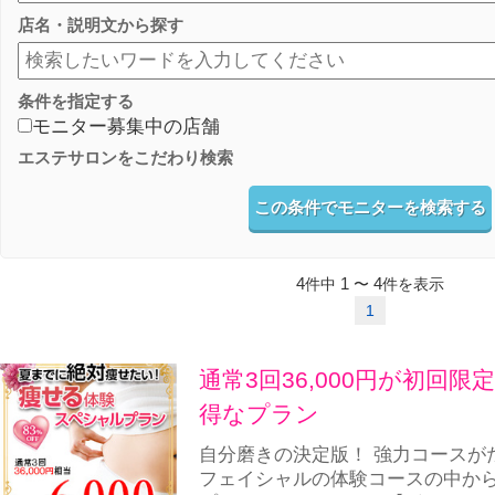
店名・説明文から探す
条件を指定する
モニター募集中の店舗
エステサロンをこだわり検索
この条件でモニターを検索する
4
1
4
件中
〜
件を表示
1
通常3回36,000円が初回
得なプラン
自分磨きの決定版！ 強力コースがた
フェイシャルの体験コースの中から