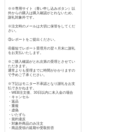
※※専用サイト（青い申し込みボタン）以
外からの購入は購入確認がとれないため、
謝礼対象外です。
※注文時のメールは大切に保管をしてくだ
さい。
③レポートをご提出ください。
④最短でレポート受理月の翌々月末に謝礼
をお支払いたします。
※ご購入確認がとれ次第の受理とさせてい
ただきます。
通常よりも受理までに時間がかかりますの
で予めご了承ください。
※下記はモニター不承認となり謝礼をお支
払できかねます。
・WEB注文後、30日以内に未入金の場合
・キャンセル
・返品
・重複
・虚偽
・いたずら
・規約違反
・対象外商品のみ注文
・商品受領の延期や受取拒否