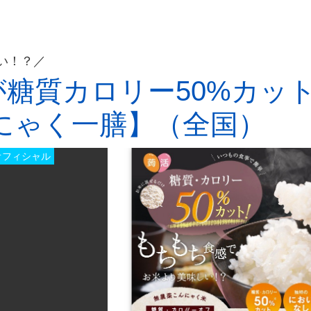
い！？／
糖質カロリー50%カッ
にゃく一膳】（全国）
オフィシャル