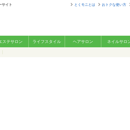
ーサイト
とくモニとは
おトクな使い方
エステサロン
ライフスタイル
ヘアサロン
ネイルサロ