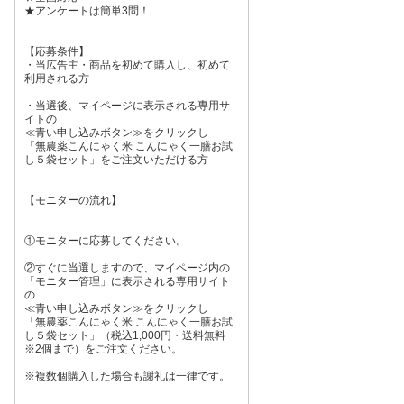
★アンケートは簡単3問！
【応募条件】
・当広告主・商品を初めて購入し、初めて
利用される方
・当選後、マイページに表示される専用サ
イトの
≪青い申し込みボタン≫をクリックし
「無農薬こんにゃく米 こんにゃく一膳お試
し５袋セット」をご注文いただける方
【モニターの流れ】
①モニターに応募してください。
②すぐに当選しますので、マイページ内の
「モニター管理」に表示される専用サイト
の
≪青い申し込みボタン≫をクリックし
「無農薬こんにゃく米 こんにゃく一膳お試
し５袋セット」（税込1,000円・送料無料
※2個まで）をご注文ください。
※複数個購入した場合も謝礼は一律です。