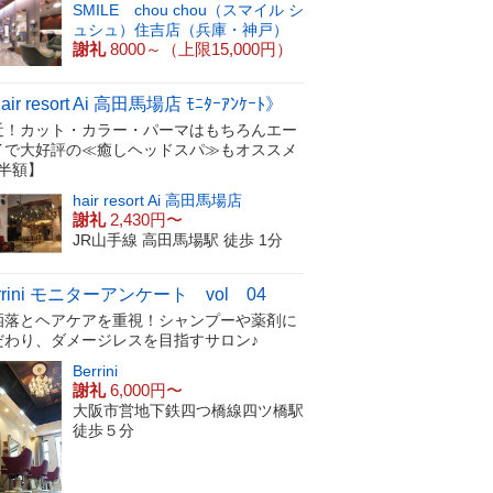
SMILE chou chou（スマイル シ
ュシュ）住吉店（兵庫・神戸）
謝礼
8000～（上限15,000円）
air resort Ai 高田馬場店 ﾓﾆﾀｰｱﾝｹｰﾄ》
近！カット・カラー・パーマはもちろんエー
イで大好評の≪癒しヘッドスパ≫もオススメ
【半額】
hair resort Ai 高田馬場店
謝礼
2,430円〜
JR山手線 高田馬場駅 徒歩 1分
rrini モニターアンケート vol 04
洒落とヘアケアを重視！シャンプーや薬剤に
だわり、ダメージレスを目指すサロン♪
Berrini
謝礼
6,000円〜
大阪市営地下鉄四つ橋線四ツ橋駅
徒歩５分