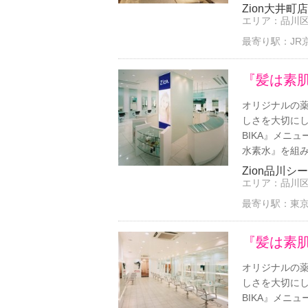
Zion大井町店
エリア：
品川
最寄り駅：
JR
『髪は素
オリジナルの
しさを大切に
BIKA』メニ
水素水』を組み合
Zion品川シ
エリア：
品川
最寄り駅：
東京
『髪は素
オリジナルの
しさを大切に
BIKA』メニ