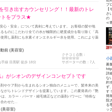
プ
]を引き出すカウンセリング！！最新のトレ
【
さ
ントをプラス★
の
≪
teは「安心・安全」について真剣に考えています。 お客様の髪や地
れるものにこだわり全ての水が極限的に硬度成分を取り除く「高
を使用し薬剤にも水素イオンエネルギー水を使用。これにより薬
謝
 不動前 (美容室)
前
クチコミ点数：
小
山手線 目黒駅 徒歩 18分
サポーターの数：
7人
募
ht
詳
肌』がシオンのデザインコンセプトです
な
約
薬剤やケア剤から生まれるシオン独自のメニューで、髪本来の美
ず
しながらトレンドデザインを提案しています。この夏発表の『艶
す
簡単
ューは、カラー・パーマ・縮毛矯正などの薬剤パワーに『特殊な
院
わせた...
る
 (美容室)
ッ