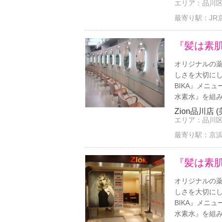
エリア：
品川
最寄り駅：
JR
『髪は素
オリジナルの
しさを大切に
BIKA』メニ
水素水』を組み合
Zion品川店 
エリア：
品川
最寄り駅：
京浜
『髪は素
オリジナルの
しさを大切に
BIKA』メニ
水素水』を組み合