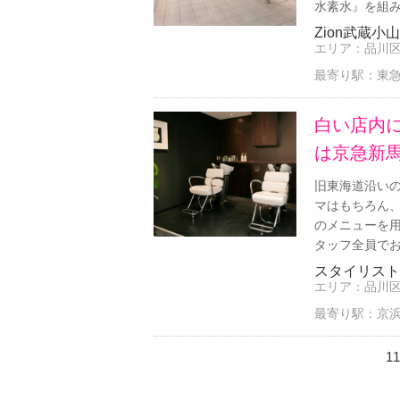
水素水』を組み合
Zion武蔵小山
エリア：
品川
最寄り駅：
東急
白い店内
は京急新
旧東海道沿い
マはもちろん
のメニューを
タッフ全員でお待
スタイリスト
エリア：
品川
最寄り駅：
京浜
11