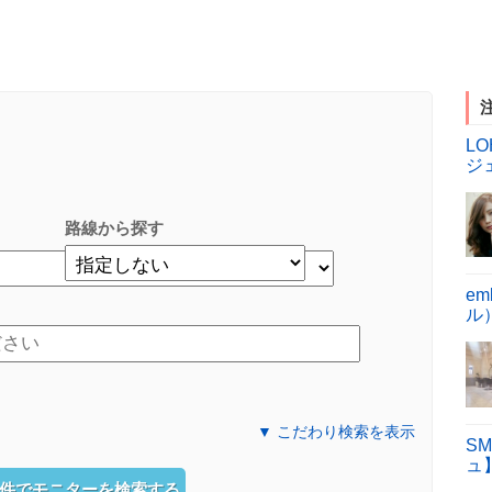
LO
ジ
路線から探す
em
ル
▼ こだわり検索を表示
SM
ュ
件でモニターを検索する