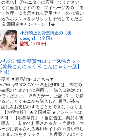
ーの流れ】 ①モニターに応募してください。
すぐに当選しますので、マイページ内の 「モ
ター管理」に表示される専用サイトの ≪青い
し込みボタン≫をクリックし予約してくださ
。 初回限定キャンペーン 【�
小顔矯正と骨盤矯正の【美
design】（全国）
謝礼
1,000円
つものご飯が糖質カロリー50%カット
【乾燥こんにゃく米 こんにゃく一膳】
全国）
集要項 ▼商品詳細はこちら▼
tps://bit.ly/39G8iGY ※※上記URLは、事前の
細確認のためだけに利用し、 購入は絶対にし
いでください。 ※※万が一、上記URLより購
すると、とくモニから購入した 履歴が残ら
、謝礼をお支払いすることができなくなりま
！ 【お得情報】 ★全国対応 ★アンケートは
単3問！ 【応募条件】 ・当広告主・商品を初
て購入し、初めて利用される方 ・当選後、マ
ページに表示される専用サイトの ≪青い申し
みボタン≫をクリックし 「無農薬こんにゃく