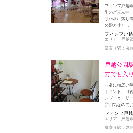
フィンフ戸越銀
街のど真ん中
は非常に落ち着
の髪と体と...
フィンフ戸越
エリア：
戸越
最寄り駅：
東急
戸越公園
方でも入
非常に幅広い
トメント、可
ンプーとトリー
雰囲気なのでお気
フィンフ戸越
エリア：
戸越
最寄り駅：
東急