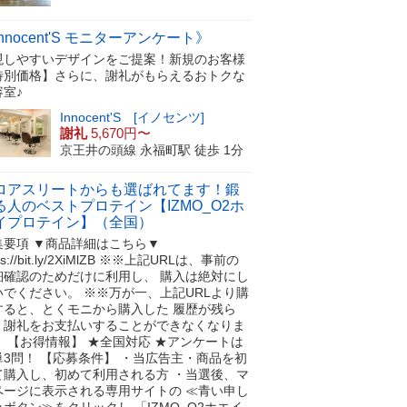
nnocent'S モニターアンケート》
現しやすいデザインをご提案！新規のお客様
特別価格】さらに、謝礼がもらえるおトクな
容室♪
Innocent'S [イノセンツ]
謝礼
5,670円〜
京王井の頭線 永福町駅 徒歩 1分
ロアスリートからも選ばれてます！鍛
る人のベストプロテイン【IZMO_O2ホ
イプロテイン】（全国）
集要項 ▼商品詳細はこちら▼
tps://bit.ly/2XiMlZB ※※上記URLは、事前の
細確認のためだけに利用し、 購入は絶対にし
いでください。 ※※万が一、上記URLより購
すると、とくモニから購入した 履歴が残ら
、謝礼をお支払いすることができなくなりま
！ 【お得情報】 ★全国対応 ★アンケートは
単3問！ 【応募条件】 ・当広告主・商品を初
て購入し、初めて利用される方 ・当選後、マ
ページに表示される専用サイトの ≪青い申し
みボタン≫をクリックし 「IZMO_O2ホエイ