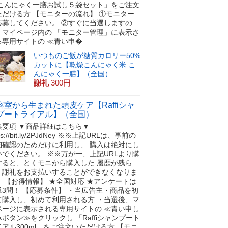
 こんにゃく一膳お試し５袋セット」をご注文
ただける方 【モニターの流れ】 ①モニター
応募してください。 ②すぐに当選しますの
、マイページ内の 「モニター管理」に表示さ
る専用サイトの ≪青い申�
いつものご飯が糖質カロリー50%
カットに【乾燥こんにゃく米 こ
んにゃく一膳】（全国）
謝礼
300円
容室から生まれた頭皮ケア【Raffiシャ
プートライアル】（全国）
集要項 ▼商品詳細はこちら▼
tps://bit.ly/2PJdNey ※※上記URLは、事前の
細確認のためだけに利用し、 購入は絶対にし
いでください。 ※※万が一、上記URLより購
すると、とくモニから購入した 履歴が残ら
、謝礼をお支払いすることができなくなりま
！ 【お得情報】 ★全国対応 ★アンケートは
単3問！ 【応募条件】 ・当広告主・商品を初
て購入し、初めて利用される方 ・当選後、マ
ページに表示される専用サイトの ≪青い申し
ボタン≫をクリックし 「Raffiシャンプート
イアル300ml」をご注文いただける方 【モニ