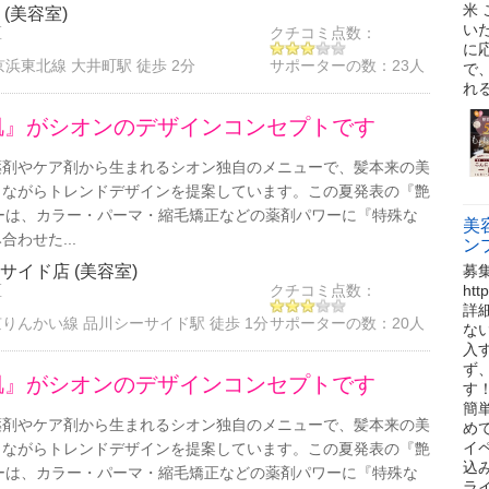
米
 (美容室)
い
区
クチコミ点数：
に
京浜東北線 大井町駅 徒歩 2分
サポーターの数：
23人
で
れ
肌』がシオンのデザインコンセプトです
薬剤やケア剤から生まれるシオン独自のメニューで、髪本来の美
しながらトレンドデザインを提案しています。この夏発表の『艶
ューは、カラー・パーマ・縮毛矯正などの薬剤パワーに『特殊な
美
わせた...
ン
ーサイド店 (美容室)
募
区
クチコミ点数：
ht
詳
りんかい線 品川シーサイド駅 徒歩 1分
サポーターの数：
20人
な
入
ず
肌』がシオンのデザインコンセプトです
す
簡
薬剤やケア剤から生まれるシオン独自のメニューで、髪本来の美
め
イ
しながらトレンドデザインを提案しています。この夏発表の『艶
込み
ューは、カラー・パーマ・縮毛矯正などの薬剤パワーに『特殊な
ラ