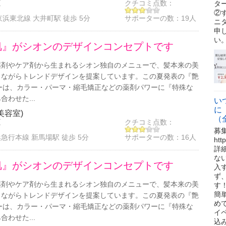
区
クチコミ点数：
タ
②
京浜東北線 大井町駅 徒歩 5分
サポーターの数：
19人
ニ
申
い
肌』がシオンのデザインコンセプトです
薬剤やケア剤から生まれるシオン独自のメニューで、髪本来の美
しながらトレンドデザインを提案しています。この夏発表の『艶
ューは、カラー・パーマ・縮毛矯正などの薬剤パワーに『特殊な
わせた...
い
に
(美容室)
（
区
クチコミ点数：
募
急行本線 新馬場駅 徒歩 5分
サポーターの数：
16人
ht
詳
な
肌』がシオンのデザインコンセプトです
入
ず
薬剤やケア剤から生まれるシオン独自のメニューで、髪本来の美
す
簡
しながらトレンドデザインを提案しています。この夏発表の『艶
め
ューは、カラー・パーマ・縮毛矯正などの薬剤パワーに『特殊な
イ
わせた...
込