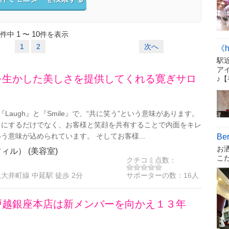
1
10
件中
〜
件を表示
1
2
次へ
《h
駅
ア
を生かした美しさを提供してくれる寛ぎサロ
♪
”とは『Laugh』と『Smile』で、“共に笑う”という意味があります。
イにするだけでなく、お客様と笑顔を共有することで内面をキレ
う意味が込められています。 そしてお客様...
Be
お
ラフィル） (美容室)
こ
クチコミ点数：
大井町線 中延駅 徒歩 2分
サポーターの数：
16人
戸越銀座本店は新メンバーを向かえ１３年