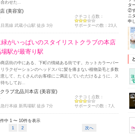
わせた...
タ
②
店 (美容室)
ニ
区
クチコミ点数：
申
目黒線 武蔵小山駅 徒歩 3分
サポーターの数：
23人
に緑がいっぱいのスタイリストクラブの本店
馬場駅が最寄り駅
の商店街の中にある、下町の情緒ある街です。カットカラーパー
、リラクゼーションのヘッドスパに髪を痛まない植物染毛と多数
用意して、たくさんのお客様にご満足していただけるように、ス
ちしてお...
クラブ北品川本店 (美容室)
区
クチコミ点数：
急行本線 新馬場駅 徒歩 7分
サポーターの数：
7人
1
10
件中
〜
件を表示
1
2
次へ