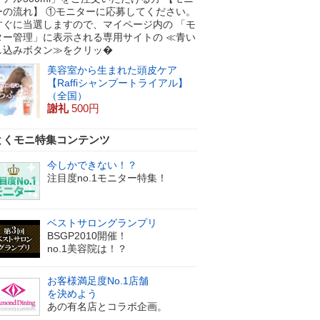
ーの流れ】 ①モニターに応募してください。
すぐに当選しますので、マイページ内の 「モ
ター管理」に表示される専用サイトの ≪青い
し込みボタン≫をクリッ�
美容室から生まれた頭皮ケア
【Raffiシャンプートライアル】
（全国）
謝礼
500円
とくモニ特集コンテンツ
今しかできない！？
注目度no.1モニター特集！
ベストサロングランプリ
BSGP2010開催！
no.1美容院は！？
お客様満足度No.1店舗
を決めよう
あの有名店とコラボ企画。