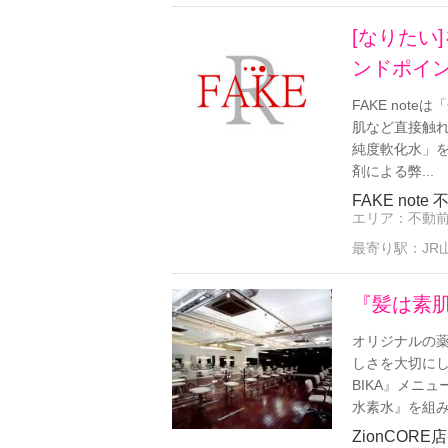
[なりたい
ンドポイ
FAKE no
肌など直接触
純度軟化水」
剤による弊...
FAKE note
エリア：
不動
最寄り駅：
JR
『髪は素
オリジナルの
しさを大切に
BIKA』メニ
水素水』を組み合
ZionCORE店