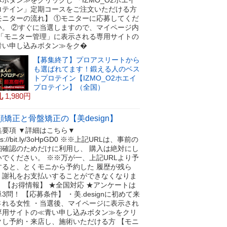
ロテイン」定期コースをご注文いただける方
モニターの流れ】 ①モニターに応募してくだ
い。 ②すぐに当選しますので、マイページ内
 「モニター管理」に表示される専用サイトの
青い申し込みボタン≫をク�
【募集終了】プロアスリートから
も選ばれてます！鍛える人のベス
トプロテイン【IZMO_O2ホエイ
プロテイン】（全国）
礼
1,980円
顔矯正と骨盤矯正の【美design】
集要項 ▼詳細はこちら▼
tps://bit.ly/3oHpGD0 ※※上記URLは、事前の
細確認のためだけに利用し、 購入は絶対にし
いでください。 ※※万が一、上記URLより予
すると、とくモニから予約した 履歴が残ら
、謝礼をお支払いすることができなくなりま
！ 【お得情報】 ★全国対応 ★アンケートは
3問！ 【応募条件】 ・美.designに初めて来
される女性 ・当選後、マイページに表示され
専用サイトの≪青い申し込みボタン≫をクリ
クし予約・来店し、施術いただける方 【モニ