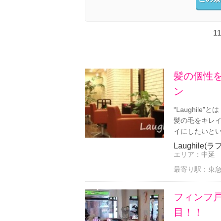
11
髪の個性
ン
“Laughile
髪の毛をキレ
イにしたいとい
Laughile(
エリア：
中延
最寄り駅：
東急
フィンフ
目！！