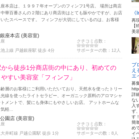
座本店は、１９９７年オープンのフィンフ1号店。 場所は商店
《I
、中華百番さんの２階にあり商店街はとても賑やかですが、お店
いたスペースです。 フィンフが大切にしているのは、お客様
再
【
美
銀座本店 (美容室)
銀座
クチコミ点数：
池上線 戸越銀座駅 徒歩 4分
サポーターの数：
12人
プ
駅から徒歩1分商店街の中にあり、初めての
え
エ
りやすい美容室「フィンフ」
募
ht
年齢層のお客様にご利用いただいており、天然水を使ったトリー
詳
視光線を使ったライトセラピー、オーガニック原料のアロマシャ
な
トメントで、髪にも身体にもやさしいお店。 アットホームな
入
軽...
ず
す
公園店 (美容室)
簡
銀座
クチコミ点数：
め
大井町線 戸越公園駅 徒歩 1分
サポーターの数：
8人
イ
込